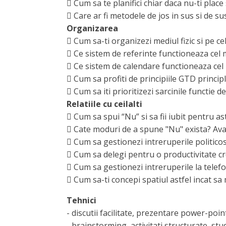
 Cum sa te planifici chiar daca nu-ti place 
 Care ar fi metodele de jos in sus si de su
Organizarea
 Cum sa-ti organizezi mediul fizic si pe cel
 Ce sistem de referinte functioneaza cel ma
 Ce sistem de calendare functioneaza cel
 Cum sa profiti de principiile GTD princi
 Cum sa iti prioritizezi sarcinile functie 
Relatiile cu ceilalti
 Cum sa spui “Nu” si sa fii iubit pentru as
 Cate moduri de a spune "Nu" exista? Ava
 Cum sa gestionezi intreruperile politicos 
 Cum sa delegi pentru o productivitate c
 Cum sa gestionezi intreruperile la telef
 Cum sa-ti concepi spatiul astfel incat sa
Tehnici
- discutii facilitate, prezentare power-poin
- brainstorming, activitati structurate, stud