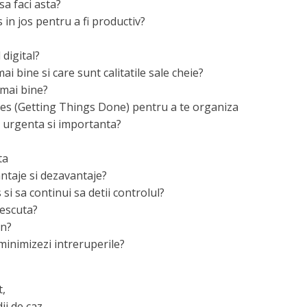
sa faci asta?
s in jos pentru a fi productiv?
 digital?
i bine si care sunt calitatile sale cheie?
 mai bine?
ples (Getting Things Done) pentru a te organiza
de urgenta si importanta?
ta
ntaje si dezavantaje?
si sa continui sa detii controlul?
rescuta?
on?
 minimizezi intreruperile?
t,
ii de caz,