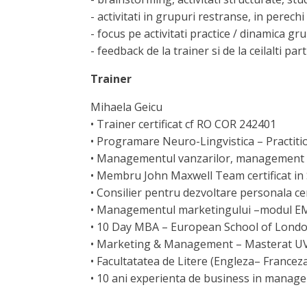
- activitati in grupuri restranse, in perechi 
- focus pe activitati practice / dinamica gru
- feedback de la trainer si de la ceilalti part
Trainer
Mihaela Geicu
• Trainer certificat cf RO COR 242401
• Programare Neuro-Lingvistica – Practi
• Managementul vanzarilor, management f
• Membru John Maxwell Team certificat in
• Consilier pentru dezvoltare personala ce
• Managementul marketingului –modul EMB
• 10 Day MBA – European School of Lond
• Marketing & Management – Masterat U
• Facultatatea de Litere (Engleza– Francez
• 10 ani experienta de business in manag