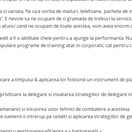
 si variata, fie ca e vorba de mailuri, telefoane, pachete de 
ina”. E nevoie sa ne ocupam de o gramada de treburi la servic
a atunci cand ne ocupam de toate acestea, vom avea enorm d
vedit a fi o abilitate cheie pentru a ajunge la performanta. 
lare programe de training atat in corporatii, cat pentru cei
ficare a timpului & aplicarea lor folosind un instrument de pla
ivitoare la delegare si invatarea strategiilor de delegare in 
amanare) si insusirea unor tehnici de combatere a acesteia;
oamenii ii intrerup pe ceilalti si aplicarea strategiilor de ge
 pentru gestionarea eficienta a « hartogarelii » ;