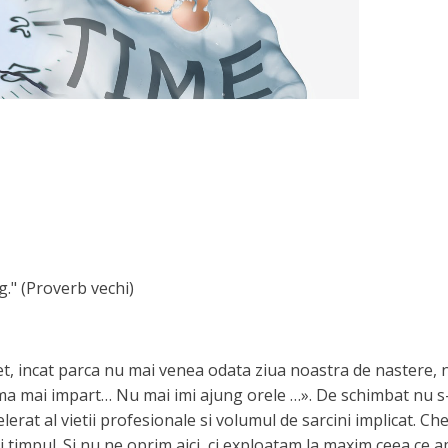
eg." (Proverb vechi)
ncet, incat parca nu mai venea odata ziua noastra de nastere,
a mai impart… Nu mai imi ajung orele …». De schimbat nu s-a 
elerat al vietii profesionale si volumul de sarcini implicat. 
i timpul. Si nu ne oprim aici, ci exploatam la maxim ceea ce 