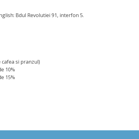
lish: Bdul Revolutiei 91, interfon 5.
cafea si pranzul)
 de 10%
 de 15%