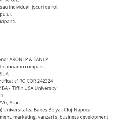
sau individual, jocuri de rol,
pului,
icipanti.
tioner ARONLP & EANLP
inanciar in companii,
 SUA
rtificat cf RO COR 242324
A - Tiffin USA University
on
VVG, Arad
a) Universitatea Babeș Bolyai, Cluj-Napoca
ement, marketing, vanzari si business development