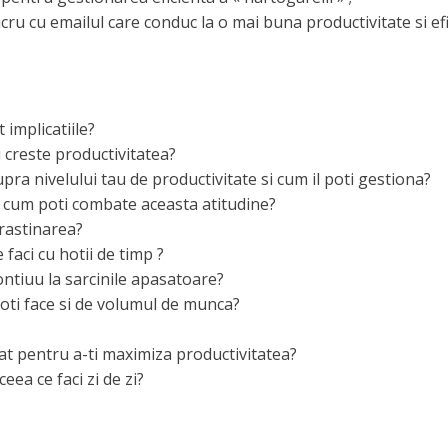
ucru cu emailul care conduc la o mai buna productivitate si ef
implicatiile?
i creste productivitatea?
ra nivelului tau de productivitate si cum il poti gestiona?
si cum poti combate aceasta atitudine?
crastinarea?
 faci cu hotii de timp ?
ontiuu la sarcinile apasatoare?
poti face si de volumul de munca?
at pentru a-ti maximiza productivitatea?
eea ce faci zi de zi?