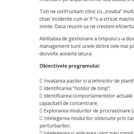
Toti ne confruntam zilnic cu „treaba” multa
chiar incidente cum ar fi “s-a stricat mas
minte. Daca reusim sa ne crestem eficient
Abilitatea de gestionare a timpului s-a do
management sunt unele dintre cele mai popu
dezvolte aceasta latura.
Obiectivele programului:
 Invatarea pasilor si a tehnicilor de plani
 Identificarea “hotilor de timp”;
 Identificarea comportamentelor actuale pr
capacitatii de concentrare;
 Explorarea modurilor de procrastinare (
 Intelegerea modurilor obisnuite prin care 
perturbarilor;
 Intelegerea si aplicarea unor pasi simpli