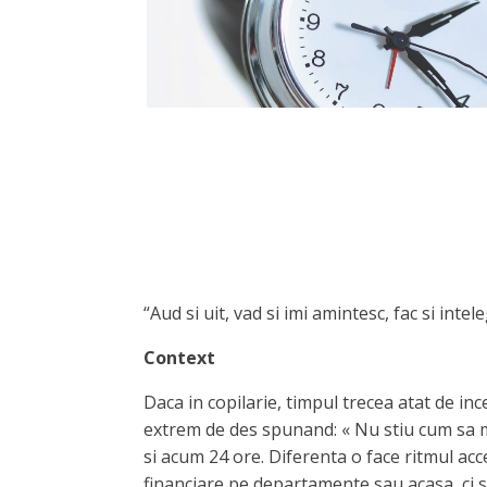
“Aud si uit, vad si imi amintesc, fac si intel
Context
Daca in copilarie, timpul trecea atat de i
extrem de des spunand: « Nu stiu cum sa m
si acum 24 ore. Diferenta o face ritmul acc
financiare pe departamente sau acasa, ci s